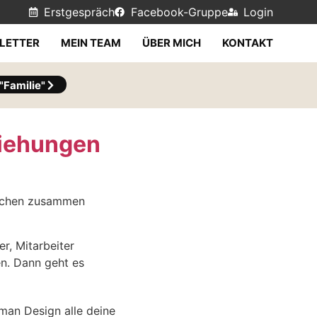
Erstgespräch
Facebook-Gruppe
Login
LETTER
MEIN TEAM
ÜBER MICH
KONTAKT
Familie"
iehungen
nschen zusammen
er, Mitarbeiter
en. Dann geht es
man Design alle deine