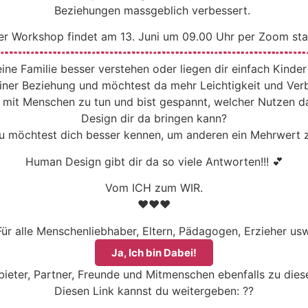
Beziehungen massgeblich verbessert.
er Workshop findet am 13. Juni um 09.00 Uhr per Zoom stat
ine Familie besser verstehen oder liegen dir einfach Kinde
 einer Beziehung und möchtest da mehr Leichtigkeit und Ver
l mit Menschen zu tun und bist gespannt, welcher Nutzen 
Design dir da bringen kann?
u möchtest dich besser kennen, um anderen ein Mehrwert z
Human Design gibt dir da so viele Antworten!!! 💕
Vom ICH zum WIR.
❤️❤️❤️
Für alle Menschenliebhaber, Eltern, Pädagogen, Erzieher usw
Ja, Ich bin Dabei!
bieter, Partner, Freunde und Mitmenschen ebenfalls zu die
Diesen Link kannst du weitergeben: ??