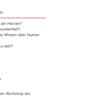
t.
r am Herzen?
bundenheit?
das Wissen über Human
u sein?
.
sem Workshop ein.