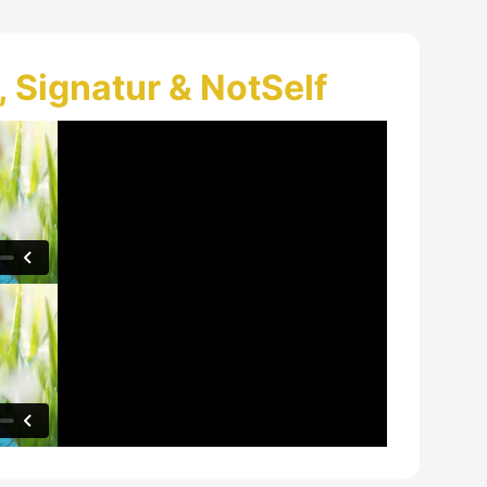
 Signatur & NotSelf